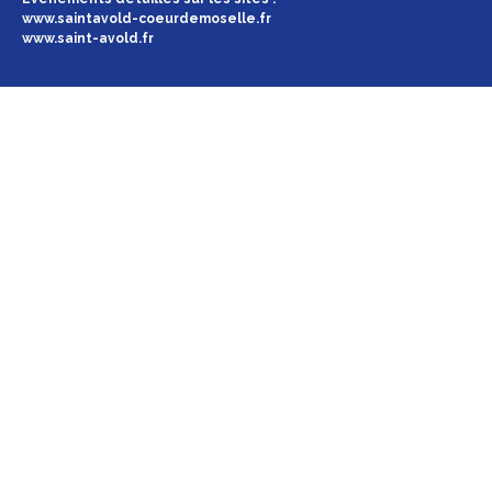
www.saintavold-coeurdemoselle.fr
www.saint-avold.fr