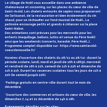
Le village de Noël vous accueille dans une ambiance
chaleureuse et cocooning, sur les places du cœur de ville de
Saint-Avold. Les chalets entourés de sapins vous proposeront
de l’artisanat, de la restauration et bien évidemment du vin
chaud, pour se réchauffer sur fond musical de Noël… La
patinoire encourage petits et grands à s’élancer sur la place
Saint-Nabor.
Des animations sont prévues pour les mercredis pour les
enfants (maquillage, ballons, lutins et venue du Père Noël)
ainsi que les weekends (concerts, karaoké, Père Noël…).
Programme complet disponible sur : https://www.saintavold-
coeurdemoselle.fr/
Horaires d’ouverture des chalets du 28/11 au 28/12 : durant la
période scolaire, lundi, mardi et jeudi de 16h à 18h30, mercredi
et vendredi de 16h à 21h, samedi de 11h à 22h et dimanche de
11h à 21h. Durant les vacances scolaires tous les jours de 11h à
21h (le samedi jusqu’à 22h).
*Parkings gratuits en centre-ville durant tout le mois de
décembre.
*Ouverture des commerces et artisans du cœur de ville, les
dimanches 7, 14 et 21 décembre de 14h à 18h.
Évènements détaillés sur les sites :