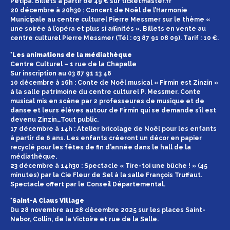
Petipa. Billets à partir de 49 € sur ticketmaster.fr
20 décembre à 20h30 : Concert de Noël de l’Harmonie
Municipale au centre culturel Pierre Messmer sur le thème «
une soirée à l’opéra et plus si affinités ». Billets en vente au
centre culturel Pierre Messmer (Tél : 03 87 91 08 09). Tarif : 10 €.
*Les animations de la médiathèque
Centre Culturel – 1 rue de la Chapelle
Sur inscription au 03 87 91 13 46
10 décembre à 16h : Conte de Noël musical « Firmin est Zinzin »
à la salle patrimoine du centre culturel P. Messmer. Conte
musical mis en scène par 2 professeures de musique et de
danse et leurs élèves autour de Firmin qui se demande s’il est
devenu Zinzin…Tout public.
17 décembre à 14h : Atelier bricolage de Noël pour les enfants
à partir de 6 ans. Les enfants créeront un décor en papier
recyclé pour les fêtes de fin d’année dans le hall de la
médiathèque.
23 décembre à 14h30 : Spectacle « Tire-toi une bûche ! » (45
minutes) par la Cie Fleur de Sel à la salle François Truffaut.
Spectacle offert par le Conseil Départemental.
*Saint-A Claus Village
Du 28 novembre au 28 décembre 2025 sur les places Saint-
Nabor, Collin, de la Victoire et rue de la Salle.