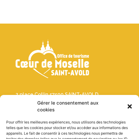
2 place Collin 57500 SAINT-AVOLD
Gérer le consentement aux
03 87 91 30 19
cookies
Pour offrir les meilleures expériences, nous utilisons des technologies
Crèches
telles que les cookies pour stocker et/ou accéder aux informations des
appareils. Le fait de consentir à ces technologies nous permettra de
Histoire
traiter des données telles que le comportement de navigation ou les ID