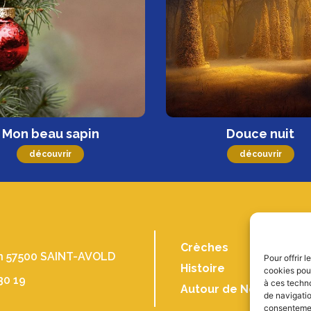
Mon beau sapin
Douce nuit
découvrir
découvrir
Crèches
in 57500 SAINT-AVOLD
Pour offrir 
Histoire
cookies pour
30 19
à ces techn
Autour de Noël
de navigatio
consentement