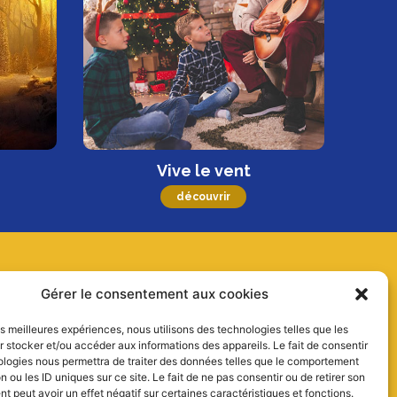
Vive le vent
découvrir
Gérer le consentement aux cookies
Mentions Légales
les meilleures expériences, nous utilisons des technologies telles que les
Politique de cookies (UE)
 stocker et/ou accéder aux informations des appareils. Le fait de consentir
ologies nous permettra de traiter des données telles que le comportement
Politique de confidentialité
n ou les ID uniques sur ce site. Le fait de ne pas consentir ou de retirer son
 peut avoir un effet négatif sur certaines caractéristiques et fonctions.