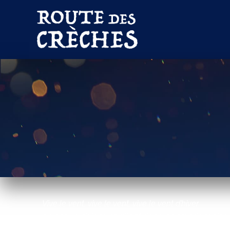
Vive le vent, vive le vent, vive le vent d’hiver
qui s’en va sifflant, soufflant dans les grands sapins 
Vive le temps, vive le temps, vive le temps d’hiver