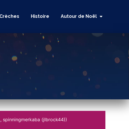
Crèches
Histoire
Autour de Noël
2, spinningmerkaba (jlbrock44))