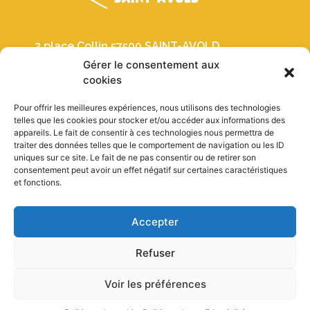
2 place Collin 57500 SAINT-AVOLD
Gérer le consentement aux
03 87 91 30 19
cookies
Pour offrir les meilleures expériences, nous utilisons des technologies
Crèches
telles que les cookies pour stocker et/ou accéder aux informations des
appareils. Le fait de consentir à ces technologies nous permettra de
Histoire
traiter des données telles que le comportement de navigation ou les ID
Autour de Noël
uniques sur ce site. Le fait de ne pas consentir ou de retirer son
consentement peut avoir un effet négatif sur certaines caractéristiques
et fonctions.
Mentions Légales
Politique de cookies (UE)
Accepter
Politique de confidentialité
Refuser
Voir les préférences
© 2023 Office de Tourisme Saint-Avold Cœur de Moselle –
SIRET : 333 059 988 00035 –
Création de sites internet :